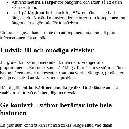
Använd
neutrala färger
för bakgrund och axlar, så att datan
står i centrum.
Tänk på
färgblindhet
– omkring 8 % av män har nedsatt
färgseende. Använd mönster eller texturer som komplement om
färgerna är avgörande för förståelsen.
Ett bra designval handlar inte om att imponera, utan om att göra
informationen lätt att tolka.
Undvik 3D och onödiga effekter
3D-grafer kan se imponerande ut, men de förvränger ofta
proportionerna. En stapel som står “längst fram” kan se större ut än en
bakom, även om de representerar samma värde. Skuggor, gradienter
och perspektiv kan skapa samma problem.
Håll dig till
enkla, tvådimensionella grafer
. De är lättare att läsa,
snabbare att förstå och betydligt mer exakta.
Ge kontext – siffror berättar inte hela
historien
En graf utan kontext kan lätt misstolkas. Ange alltid vad datan