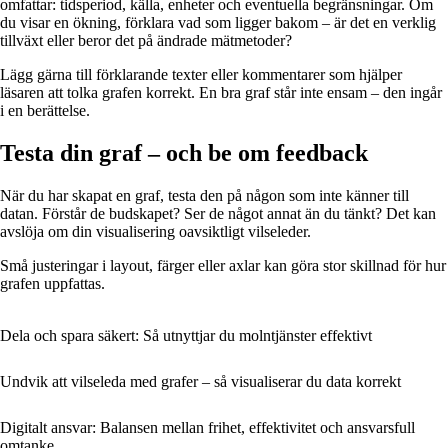
omfattar: tidsperiod, källa, enheter och eventuella begränsningar. Om
du visar en ökning, förklara vad som ligger bakom – är det en verklig
tillväxt eller beror det på ändrade mätmetoder?
Lägg gärna till förklarande texter eller kommentarer som hjälper
läsaren att tolka grafen korrekt. En bra graf står inte ensam – den ingår
i en berättelse.
Testa din graf – och be om feedback
När du har skapat en graf, testa den på någon som inte känner till
datan. Förstår de budskapet? Ser de något annat än du tänkt? Det kan
avslöja om din visualisering oavsiktligt vilseleder.
Små justeringar i layout, färger eller axlar kan göra stor skillnad för hur
grafen uppfattas.
Dela och spara säkert: Så utnyttjar du molntjänster effektivt
Undvik att vilseleda med grafer – så visualiserar du data korrekt
Digitalt ansvar: Balansen mellan frihet, effektivitet och ansvarsfull
omtanke