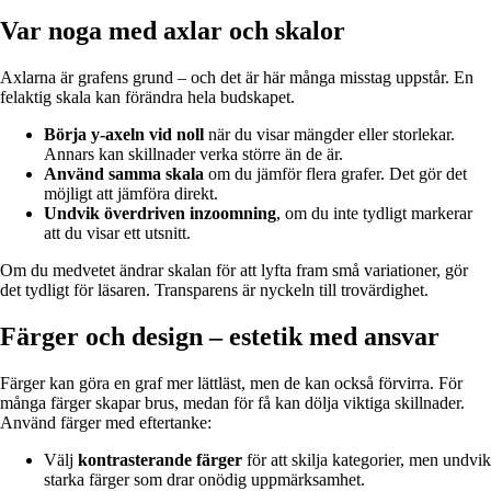
Var noga med axlar och skalor
Axlarna är grafens grund – och det är här många misstag uppstår. En
felaktig skala kan förändra hela budskapet.
Börja y-axeln vid noll
när du visar mängder eller storlekar.
Annars kan skillnader verka större än de är.
Använd samma skala
om du jämför flera grafer. Det gör det
möjligt att jämföra direkt.
Undvik överdriven inzoomning
, om du inte tydligt markerar
att du visar ett utsnitt.
Om du medvetet ändrar skalan för att lyfta fram små variationer, gör
det tydligt för läsaren. Transparens är nyckeln till trovärdighet.
Färger och design – estetik med ansvar
Färger kan göra en graf mer lättläst, men de kan också förvirra. För
många färger skapar brus, medan för få kan dölja viktiga skillnader.
Använd färger med eftertanke:
Välj
kontrasterande färger
för att skilja kategorier, men undvik
starka färger som drar onödig uppmärksamhet.