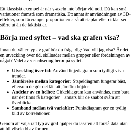
Ett klassiskt exempel är när y-axeln inte börjar vid noll. Då kan små
variationer framstå som dramatiska. Ett annat är användningen av 3D-
effekter, som förvränger proportionerna så att staplar eller cirklar ser
större ut än de faktiskt är.
Börja med syftet – vad ska grafen visa?
Innan du väljer typ av graf bör du fråga dig: Vad vill jag visa? Är det
en utveckling över tid, skillnader mellan grupper eller fördelningen av
något? Valet av visualisering beror på syftet:
Utveckling över tid:
Använd linjediagram som tydligt visar
trender.
Jämförelse mellan kategorier:
Stapeldiagram fungerar bäst,
eftersom de gör det lätt att jämföra höjder.
Andelar av en helhet:
Cirkeldiagram kan användas, men bara
när det finns få kategorier – annars blir de snabbt svåra att
överblicka.
Samband mellan två variabler:
Punktdiagram ger en tydlig
bild av korrelationer.
Genom att välja rätt typ av graf hjälper du läsaren att förstå data utan
att bli vilseledd av formen.