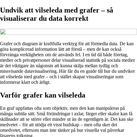
Undvik att vilseleda med grafer – så
visualiserar du data korrekt
Grafer och diagram är kraftfulla verktyg för att förmedla data. De kan
göra komplicerad information lätt att förstå – men de kan också
förvränga verkligheten om de används fel. I en tid då både företag,
medier och privatpersoner delar visualiserad statistik på sociala medier
är det viktigare än någonsin att kunna skilja mellan tydlig och
missvisande datavisualisering. Här får du en guide till hur du undviker
att vilseleda med grafer – och i stället skapar visualiseringar som
informerar klart och ärligt.
Varför grafer kan vilseleda
En graf uppfattas ofta som objektiv, men den kan manipuleras på
många subtila sätt. Små förändringar i axlar, färger eller skalor kan få
skillnader att se större eller mindre ut än de egentligen är. Det kan ske
medvetet – för att stödja ett visst budskap – men ofta sker det
omedvetet, eftersom man inte tänker på hur visuella val påverkar
läsarens tolkning.