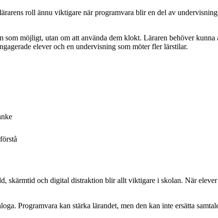
 lärarens roll ännu viktigare när programvara blir en del av undervisnin
som möjligt, utan om att använda dem klokt. Läraren behöver kunna avgö
engagerade elever och en undervisning som möter fler lärstilar.
tanke
förstå
ärmtid och digital distraktion blir allt viktigare i skolan. När elever a
naloga. Programvara kan stärka lärandet, men den kan inte ersätta samt