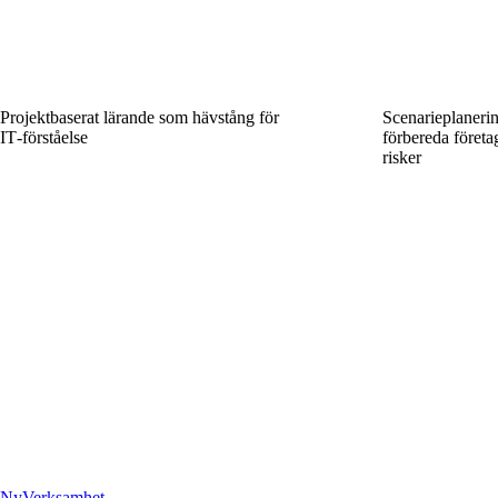
Projektbaserat lärande som hävstång för
Scenarieplanering
IT‑förståelse
förbereda företa
risker
Ny
Verksamhet