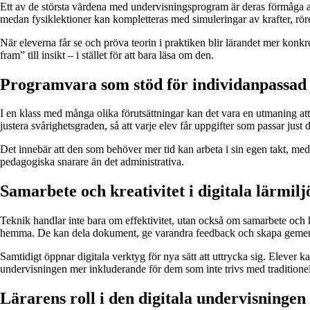
Ett av de största värdena med undervisningsprogram är deras förmåga att
medan fysiklektioner kan kompletteras med simuleringar av krafter, rör
När eleverna får se och pröva teorin i praktiken blir lärandet mer konkre
fram” till insikt – i stället för att bara läsa om den.
Programvara som stöd för individanpassad
I en klass med många olika förutsättningar kan det vara en utmaning att 
justera svårighetsgraden, så att varje elev får uppgifter som passar just 
Det innebär att den som behöver mer tid kan arbeta i sin egen takt, meda
pedagogiska snarare än det administrativa.
Samarbete och kreativitet i digitala lärmilj
Teknik handlar inte bara om effektivitet, utan också om samarbete och k
hemma. De kan dela dokument, ge varandra feedback och skapa geme
Samtidigt öppnar digitala verktyg för nya sätt att uttrycka sig. Elever ka
undervisningen mer inkluderande för dem som inte trivs med traditionell
Lärarens roll i den digitala undervisningen