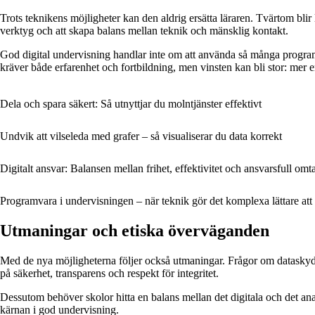
Trots teknikens möjligheter kan den aldrig ersätta läraren. Tvärtom blir
verktyg och att skapa balans mellan teknik och mänsklig kontakt.
God digital undervisning handlar inte om att använda så många program 
kräver både erfarenhet och fortbildning, men vinsten kan bli stor: mer 
Dela och spara säkert: Så utnyttjar du molntjänster effektivt
Undvik att vilseleda med grafer – så visualiserar du data korrekt
Digitalt ansvar: Balansen mellan frihet, effektivitet och ansvarsfull om
Programvara i undervisningen – när teknik gör det komplexa lättare att 
Utmaningar och etiska överväganden
Med de nya möjligheterna följer också utmaningar. Frågor om dataskydd, sk
på säkerhet, transparens och respekt för integritet.
Dessutom behöver skolor hitta en balans mellan det digitala och det a
kärnan i god undervisning.