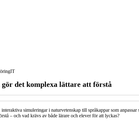
öring
IT
gör det komplexa lättare att förstå
n interaktiva simuleringar i naturvetenskap till språkappar som anpassar s
rstå – och vad krävs av både lärare och elever för att lyckas?