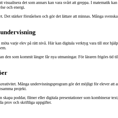
 visualisera det som annars kan vara svårt att greppa. I matematik kan e
else och energi.
t. Det stärker förståelsen och gör det lättare att minnas. Många svenska 
 undervisning
möta varje elev på rätt nivå. Här kan digitala verktyg vara till stor hj
dem.
n den som kommit längre får nya utmaningar. För läraren frigörs tid till 
öer
reativitet. Många undervisningsprogram gör det möjligt för elever att a
nsamma projekt.
n skapa poddar, filmer eller digitala presentationer som kombinerar text, 
a prov och skriftliga uppgifter.