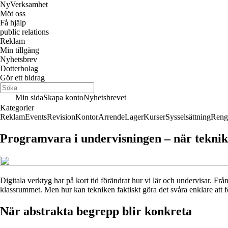
Ny
Verksamhet
Möt oss
Få hjälp
public relations
Reklam
Min tillgång
Nyhetsbrev
Dotterbolag
Gör ett bidrag
Min sida
Skapa konto
Nyhetsbrevet
Kategorier
Reklam
Events
Revision
Kontor
Arrende
Lager
Kurser
Sysselsättning
Reng
Programvara i undervisningen – när teknik 
Digitala verktyg har på kort tid förändrat hur vi lär och undervisar. Frå
klassrummet. Men hur kan tekniken faktiskt göra det svåra enklare att fö
När abstrakta begrepp blir konkreta