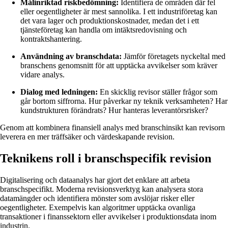
Målinriktad riskbedömning:
Identifiera de områden där fel
eller oegentligheter är mest sannolika. I ett industriföretag kan
det vara lager och produktionskostnader, medan det i ett
tjänsteföretag kan handla om intäktsredovisning och
kontraktshantering.
Användning av branschdata:
Jämför företagets nyckeltal med
branschens genomsnitt för att upptäcka avvikelser som kräver
vidare analys.
Dialog med ledningen:
En skicklig revisor ställer frågor som
går bortom siffrorna. Hur påverkar ny teknik verksamheten? Har
kundstrukturen förändrats? Hur hanteras leverantörsrisker?
Genom att kombinera finansiell analys med branschinsikt kan revisorn
leverera en mer träffsäker och värdeskapande revision.
Teknikens roll i branschspecifik revision
Digitalisering och dataanalys har gjort det enklare att arbeta
branschspecifikt. Moderna revisionsverktyg kan analysera stora
datamängder och identifiera mönster som avslöjar risker eller
oegentligheter. Exempelvis kan algoritmer upptäcka ovanliga
transaktioner i finanssektorn eller avvikelser i produktionsdata inom
industrin.