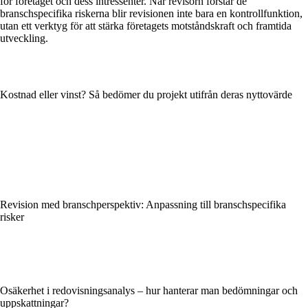
för företaget och dess intressenter. När revisorn förstår de
branschspecifika riskerna blir revisionen inte bara en kontrollfunktion,
utan ett verktyg för att stärka företagets motståndskraft och framtida
utveckling.
Kostnad eller vinst? Så bedömer du projekt utifrån deras nyttovärde
Revision med branschperspektiv: Anpassning till branschspecifika
risker
Osäkerhet i redovisningsanalys – hur hanterar man bedömningar och
uppskattningar?