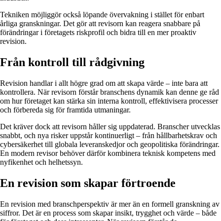
Tekniken möjliggör också löpande övervakning i stället för enbart
årliga granskningar. Det gör att revisorn kan reagera snabbare på
förändringar i företagets riskprofil och bidra till en mer proaktiv
revision.
Från kontroll till rådgivning
Revision handlar i allt högre grad om att skapa värde – inte bara att
kontrollera. När revisorn förstår branschens dynamik kan denne ge råd
om hur företaget kan stärka sin interna kontroll, effektivisera processer
och förbereda sig för framtida utmaningar.
Det kräver dock att revisorn håller sig uppdaterad. Branscher utvecklas
snabbt, och nya risker uppstår kontinuerligt – från hållbarhetskrav och
cybersäkerhet till globala leveranskedjor och geopolitiska förändringar.
En modern revisor behöver därför kombinera teknisk kompetens med
nyfikenhet och helhetssyn.
En revision som skapar förtroende
En revision med branschperspektiv är mer än en formell granskning av
siffror. Det är en process som skapar insikt, trygghet och värde – både