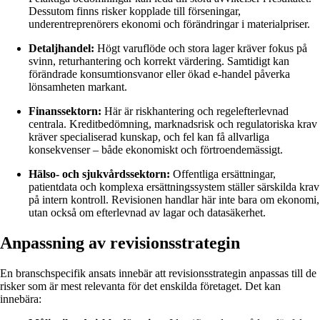
Dessutom finns risker kopplade till förseningar,
underentreprenörers ekonomi och förändringar i materialpriser.
Detaljhandel:
Högt varuflöde och stora lager kräver fokus på
svinn, returhantering och korrekt värdering. Samtidigt kan
förändrade konsumtionsvanor eller ökad e-handel påverka
lönsamheten markant.
Finanssektorn:
Här är riskhantering och regelefterlevnad
centrala. Kreditbedömning, marknadsrisk och regulatoriska krav
kräver specialiserad kunskap, och fel kan få allvarliga
konsekvenser – både ekonomiskt och förtroendemässigt.
Hälso- och sjukvårdssektorn:
Offentliga ersättningar,
patientdata och komplexa ersättningssystem ställer särskilda krav
på intern kontroll. Revisionen handlar här inte bara om ekonomi,
utan också om efterlevnad av lagar och datasäkerhet.
Anpassning av revisionsstrategin
En branschspecifik ansats innebär att revisionsstrategin anpassas till de
risker som är mest relevanta för det enskilda företaget. Det kan
innebära: