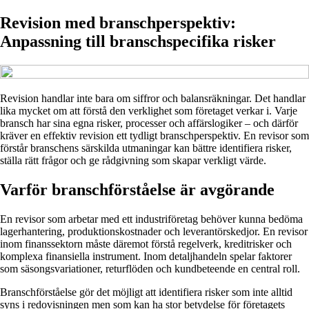
Revision med branschperspektiv:
Anpassning till branschspecifika risker
Revision handlar inte bara om siffror och balansräkningar. Det handlar
lika mycket om att förstå den verklighet som företaget verkar i. Varje
bransch har sina egna risker, processer och affärslogiker – och därför
kräver en effektiv revision ett tydligt branschperspektiv. En revisor som
förstår branschens särskilda utmaningar kan bättre identifiera risker,
ställa rätt frågor och ge rådgivning som skapar verkligt värde.
Varför branschförståelse är avgörande
En revisor som arbetar med ett industriföretag behöver kunna bedöma
lagerhantering, produktionskostnader och leverantörskedjor. En revisor
inom finanssektorn måste däremot förstå regelverk, kreditrisker och
komplexa finansiella instrument. Inom detaljhandeln spelar faktorer
som säsongsvariationer, returflöden och kundbeteende en central roll.
Branschförståelse gör det möjligt att identifiera risker som inte alltid
syns i redovisningen men som kan ha stor betydelse för företagets