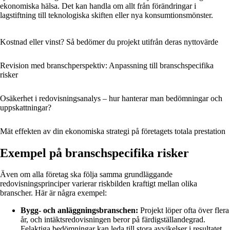
ekonomiska hälsa. Det kan handla om allt från förändringar i
lagstiftning till teknologiska skiften eller nya konsumtionsmönster.
Kostnad eller vinst? Så bedömer du projekt utifrån deras nyttovärde
Revision med branschperspektiv: Anpassning till branschspecifika
risker
Osäkerhet i redovisningsanalys – hur hanterar man bedömningar och
uppskattningar?
Mät effekten av din ekonomiska strategi på företagets totala prestation
Exempel på branschspecifika risker
Även om alla företag ska följa samma grundläggande
redovisningsprinciper varierar riskbilden kraftigt mellan olika
branscher. Här är några exempel:
Bygg- och anläggningsbranschen:
Projekt löper ofta över flera
år, och intäktsredovisningen beror på färdigställandegrad.
Felaktiga bedömningar kan leda till stora avvikelser i resultatet.